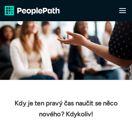
Přeskočit
na
PeopleP
obsah
ath s.r.o.
Kdy je ten pravý čas naučit se něco
nového? Kdykoliv!