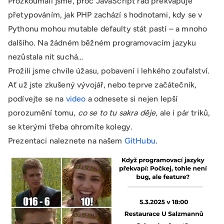
Prozkoumali jsme, proč JavaScript rád překvapuje
přetypováním, jak PHP zachází s hodnotami, kdy se v
Pythonu mohou mutable defaulty stát pastí – a mnoho
dalšího. Na žádném běžném programovacím jazyku
nezůstala nit suchá…
Prožili jsme chvíle úžasu, pobavení i lehkého zoufalství.
Ať už jste zkušený vývojář, nebo teprve začátečník,
podívejte se na
video
a odnesete si nejen lepší
porozumění tomu,
co se to tu sakra děje
, ale i pár triků,
se kterými třeba ohromíte kolegy.
Prezentaci naleznete na našem
GitHubu
.