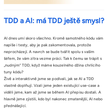
TDD a AI: má TDD ještě smysl?
AI dnes umí skoro všechno. Kromě samotného kódu vám
napíše i testy, aby je pak zakomentovala, protože
neprocházejí. A navrch se bude tvářit spolu s vaším
šéfem, že vám zítra vezme práci. Tak k čemu se trápit s
„nudným“ TDD, když máme kouzelného džina chrlícího
tuny kódu?
Živě a interaktivně jsme se podívali, jak se AI a TDD
vlastně doplňují. Vzali jsme jeden existující use-case a
viděli jsme, kam až jsme se během AI přepisu dostali. A
hlavně jsme zjistili, kdo byl nakonec zmatenější, AI nebo
přednášející.