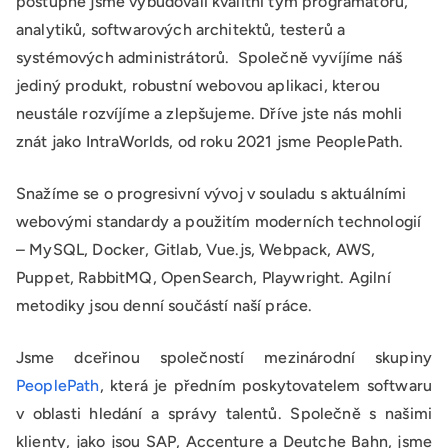
postupně jsme vybudovali kvalitní tým programátorů,
analytiků, softwarových architektů, testerů a
systémových administrátorů. Společně vyvíjíme náš
jediný produkt, robustní webovou aplikaci, kterou
neustále rozvíjíme a zlepšujeme. Dříve jste nás mohli
znát jako IntraWorlds, od roku 2021 jsme PeoplePath.
Snažíme se o progresivní vývoj v souladu s aktuálními
webovými standardy a použitím moderních technologií
– MySQL, Docker, Gitlab, Vue.js, Webpack, AWS,
Puppet, RabbitMQ, OpenSearch, Playwright. Agilní
metodiky jsou denní součástí naší práce.
Jsme dceřinou společností mezinárodní skupiny
PeoplePath
, která je předním poskytovatelem softwaru
v oblasti hledání a správy talentů. Společně s našimi
klienty, jako jsou SAP, Accenture a Deutche Bahn, jsme