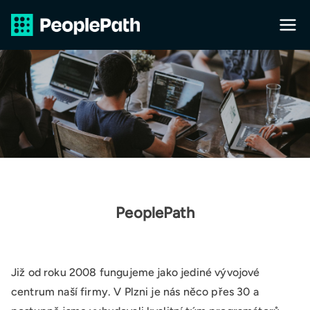
Přeskočit
na
PeopleP
obsah
ath s.r.o.
PeoplePath
Již od roku 2008 fungujeme jako jediné vývojové
centrum naší firmy. V Plzni je nás něco přes 30 a